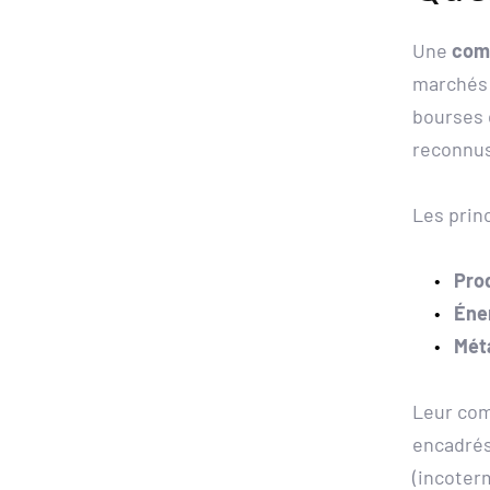
Une 
com
marchés 
bourses 
reconnus,
Les prin
Prod
Éne
Mét
Leur com
encadrés
(incoterm