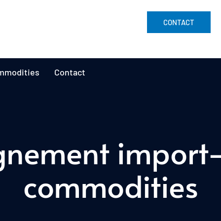
CONTACT
mmodities
Contact
ement import-e
commodities