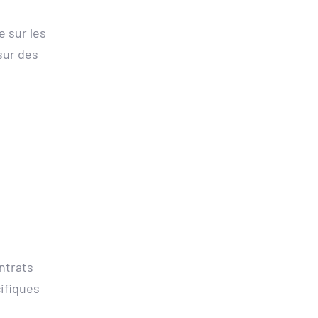
sur les 
ur des 
trats 
fiques 