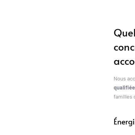
Quel
conc
acc
Nous ac
qualifié
familles
Énerg