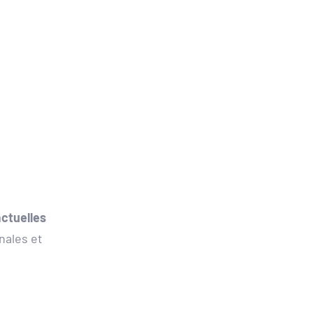
tuelles 
ales et 