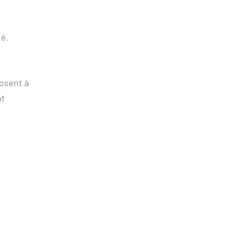
té.
osent à 
t 