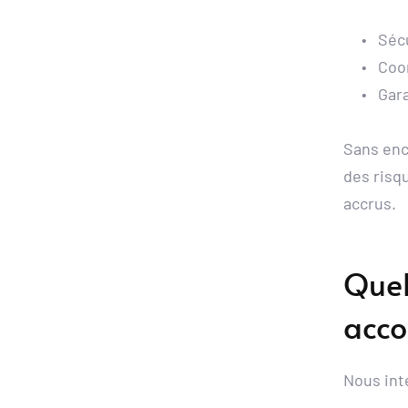
Sécu
Coor
Gara
Sans enc
des risq
accrus.
Quel
acc
Nous int