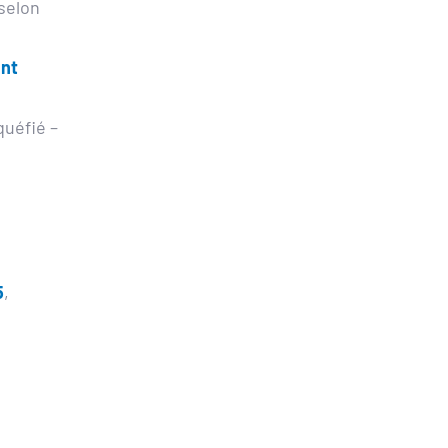
selon 
nt 
uéfié – 
5
, 