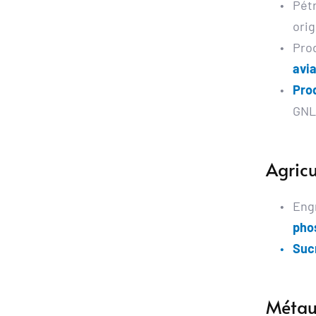
Pétr
orig
Prod
avia
Pro
GNL
Agricu
Engr
pho
Suc
Métau