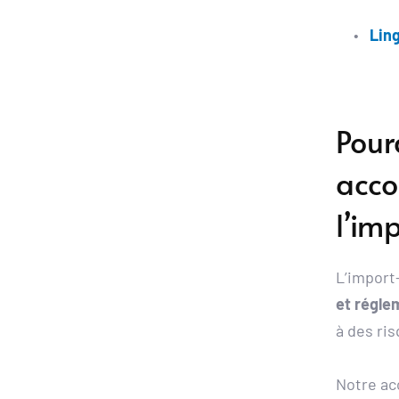
Ling
Pour
acco
l’im
L’import
et régle
à des ri
Notre a