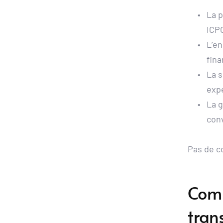
La p
ICPO
L’en
fina
La s
exp
La g
con
Pas de c
Comm
tran