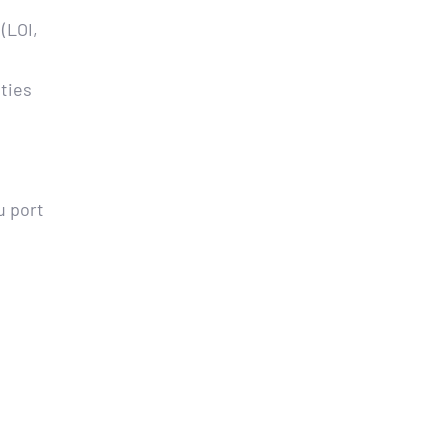
LOI, 
ies 
 
 port 