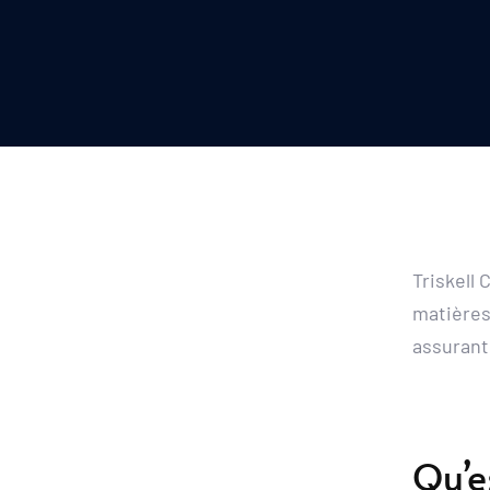
Triskell
matières 
assurant
Qu’e