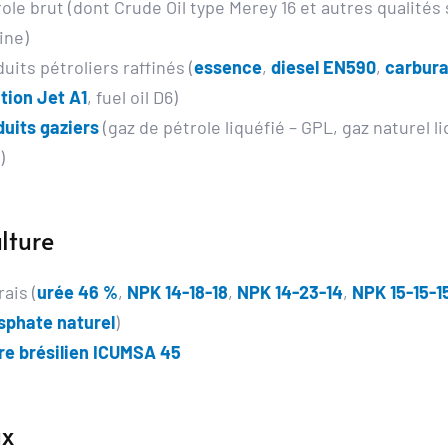
ole brut (dont Crude Oil type Merey 16 et autres qualités 
ine)
uits pétroliers raffinés (
essence
, 
diesel EN590
, 
carbura
tion Jet A1
, fuel oil D6)
duits gaziers
 (gaz de pétrole liquéfié – GPL, gaz naturel liq
)
lture
ais (
urée 46 %
, 
NPK 14-18-18
, 
NPK 14-23-14
, 
NPK 15-15-1
sphate naturel
)
re brésilien ICUMSA 45 
x