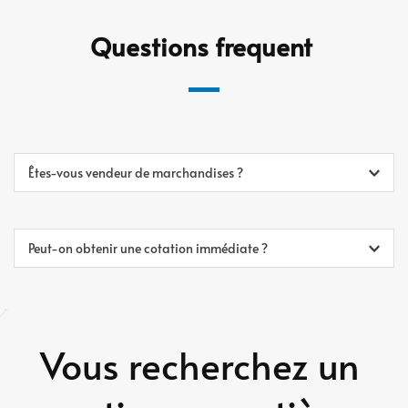
Questions 
frequent 
Êtes-vous vendeur de marchandises ?
Non. Nous ne détenons pas de stock. Nous opérons en tant 
qu’intermédiaire structurant entre vendeurs et acheteurs.
Peut-on obtenir une cotation immédiate ?
Non. Toute cotation est conditionnée à une validation 
complète du dossier d’achat. 
Aucune vente directe. Aucune 
opération engagée sans validation complète du dossier. 
Vous recherchez un 