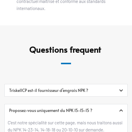
contractuel maîtrisé et conforme aux standards 
internationaux.
Questions 
frequent 
TriskellCP est-il fournisseur d’engrais NPK ?
Non. Nous ne vendons pas directement. Nous agissons 
comme 
intermédiaire structurant
, pour vous mettre en 
Proposez-vous uniquement du NPK 15-15-15 ?
relation avec des fournisseurs validés.
C’est notre spécialité sur cette page, mais nous traitons aussi 
du NPK 14-23-14, 14-18-18 ou 20-10-10 sur demande.